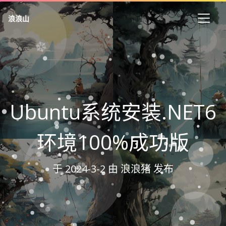
浪浪山
Ubuntu系统安装.NET6
环境100%成功版
于
2024-3-2
由 浪浪猪 发布