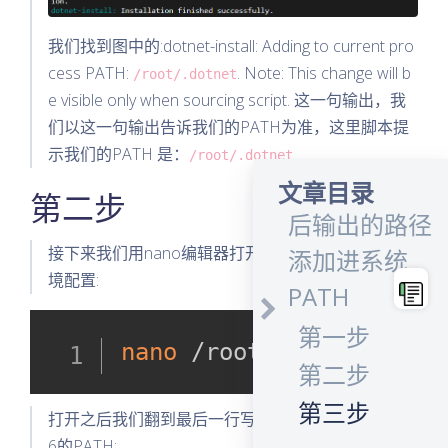
安装.NET环境
我们找到图中的:dotnet-install: Adding to current pro
安装脚本
cess PATH:
. Note: This change will b
/root/.dotnet
e visible only when sourcing script. 这一句输出，我
第一步
们以这一句输出告诉我们的PATH为准，这里脚本提
第三步
示我们的PATH 是：
/root/.dotnet
将安装脚本最
文章目录
第二步
后输出的路径
接下来我们用nano编辑器打开.bashrc进行我们的环
添加进系统
境配置:
PATH
第一步
nano
 /root/.bashrc
第二步
第三步
打开之后我们翻到最后一行写入脚本提示我们的.NET
6的PATH: