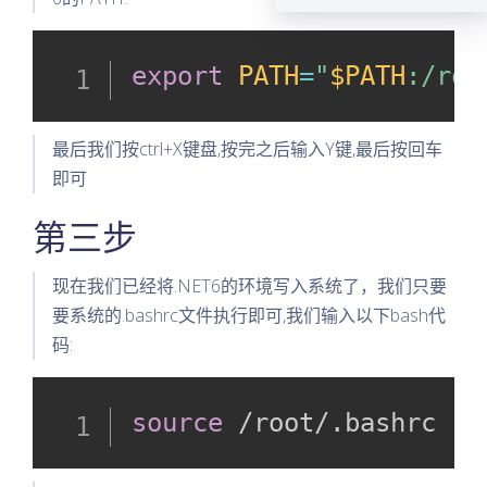
export
PATH
=
"
$PATH
:/roo
最后我们按ctrl+X键盘,按完之后输入Y键,最后按回车
即可
第三步
现在我们已经将.NET6的环境写入系统了，我们只要
要系统的.bashrc文件执行即可,我们输入以下bash代
码:
source
 /root/.bashrc