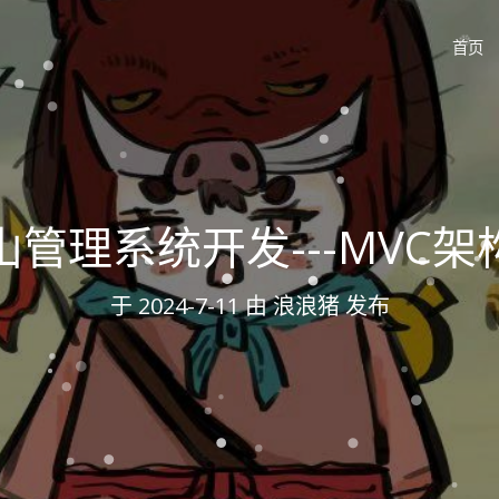
首页
山管理系统开发---MVC架
于
2024-7-11
由 浪浪猪 发布