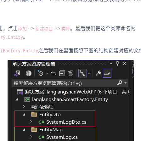
击，点击
-->
-->
。最后我们把这个类库命名为
添加
新建项目
类库
。
ory.Entity
之后我们在里面按照下图的结构创建对应的文
rtFactory.Entity