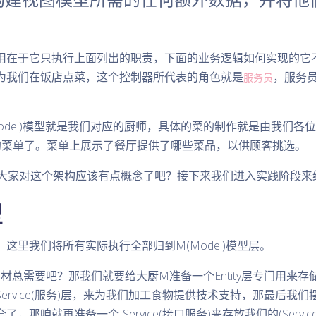
用在于它只执行上面列出的职责，下面的业务逻辑如何实现的它
为我们在饭店点菜，这个控制器所代表的角色就是
，服务
服务员
odel)模型就是我们对应的厨师，具体的菜的制作就是由我们各
我们的菜单了。菜单上展示了餐厅提供了哪些菜品，以供顾客挑选。
细大家对这个架构应该有点概念了吧？接下来我们进入实践阶段来
型
这里我们将所有实际执行全部归到M(Model)模型层。
，食材总需要吧？那我们就要给大厨M准备一个Entity层专门用来存
ervice(服务)层，来为我们加工食物提供技术支持，那最后我
那咱就再准备一个IService(接口服务)来存放我们的(Service