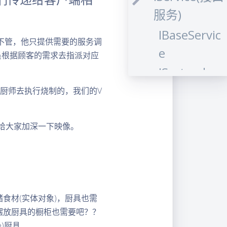
服务)
IBaseServic
不管，他只提供需要的服务调
e
员根据顾客的需求去指派对应
ISystemlog
Service
位厨师去执行烧制的，我们的V
Service(服务)
给大家加深一下映像。
BaseService
SystemlogS
ervice
公共
储食材(实体对象)，厨具也需
(Common)类
们摆放厨具的橱柜也需要吧？？
C(Controller)
)厨具.