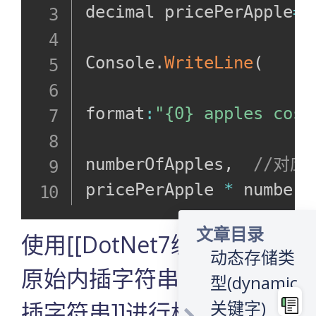
decimal pricePerApple
=
0
VScode中C#
的命令行参
Console
.
WriteLine
(
数输入
使用object类
format
:
"{0} apples cost
型存储数据
概念
numberOfApples
,
//对应
测试样例
pricePerApple 
*
 numberO
样例输出
注意细节
文章目录
使用[[DotNet7编程基础#
动态存储类
原始内插字符串字面值|内
型(dynamic
关键字)
插字符串]]进行格式化