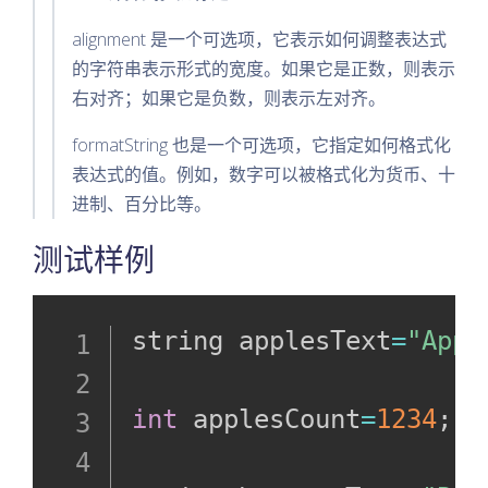
alignment 是一个可选项，它表示如何调整表达式
的字符串表示形式的宽度。如果它是正数，则表示
右对齐；如果它是负数，则表示左对齐。
formatString 也是一个可选项，它指定如何格式化
表达式的值。例如，数字可以被格式化为货币、十
进制、百分比等。
测试样例
string applesText
=
"Appl
int
 applesCount
=
1234
;