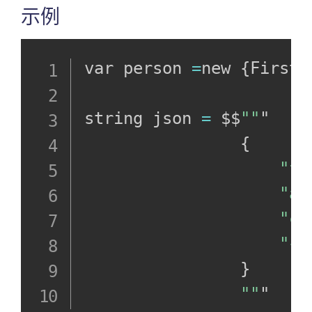
示例
var person 
=
new 
{
FirstN
string json 
=
 $$
""
"

{
"fi
"ag
"ca
"{{
}
""
"