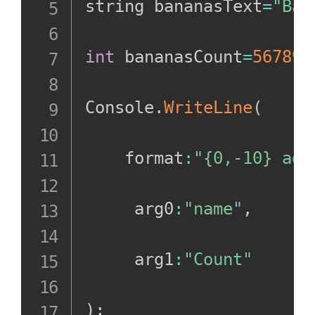
string bananasText
=
"Ban
int
 bananasCount
=
56789
;
Console
.
WriteLine
(
    format
:
"{0,-10} age
     arg0
:
"name"
,
     arg1
:
"Count"
)
;