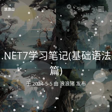
浪浪山
.NET7学习笔记(基础语法
篇)
于
2024-5-5
由 浪浪猪 发布