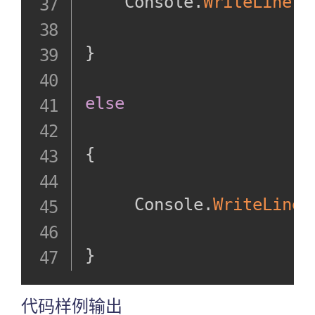
    Console
.
WriteLine
(
$
进行格式化
输出
}
使用
[[DotNet7编
else
程基础#原始
内插字符串
{
字面值|内插
字符串]]进行
     Console
.
WriteLine
(
格式化
格式字符串
}
测试样例
样例输出
代码样例输出