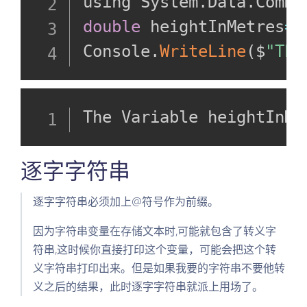
using System
.
Data
.
Commo
double
 heightInMetres
=
1
Console
.
WriteLine
(
$
"The
The Variable heightInMe
逐字字符串
逐字字符串必须加上@符号作为前缀。
因为字符串变量在存储文本时,可能就包含了转义字
符串,这时候你直接打印这个变量，可能会把这个转
义字符串打印出来。但是如果我要的字符串不要他转
义之后的结果，此时逐字字符串就派上用场了。