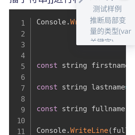
测试样例
推断局部变
Console
.
WriteLine
(
$"
{
nu
量的类型(var
关键字)
测试样例
面向类型的
const
 string firstname 
new实例化
对象
const
 string lastname
=
"
测试样例
const
 string fullname 
=
获取和设置
类型的默认
Console
.
WriteLine
(
fulln
值(default关