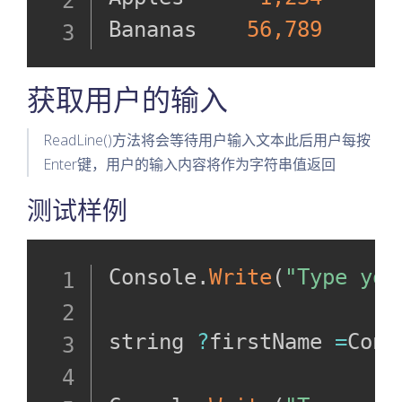
Bananas    
56,789
获取用户的输入
ReadLine()方法将会等待用户输入文本此后用户每按
Enter键，用户的输入内容将作为字符串值返回
测试样例
Console
.
Write
(
"Type you
string 
?
firstName 
=
Cons