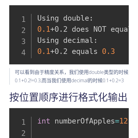
获取用户的
输入
0.1
+0.2 does NOT equal 
测试样例
输出样例
0.1
+0.2 equals 
0.3
为项目的所
有代码文件
可以看到由于精度关系，我们使用double类型的时候
导入相关的
0.1+0.2!=0.3,而当我们使用decimal的时候0.1+0.2=3
库
按位置顺序进行格式化输出
获取用户的
关键输入
int
 numberOfApples
=
12
;
代码样例
样例输出