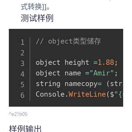
式转换]]。
测试样例
// object类型储存
object height 
=
1.88
;
object name 
=
"Amir"
;
string namecopy
=
(
strin
Console
.
WriteLine
(
$
"{na
^e21b05
样例输出