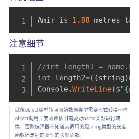
Amir is 
1.88
 metres tal
注意细节
//int length1 = name.Le
int
 length2
=
(
(
string
)
na
Console
.
WriteLine
(
$
"{na
就像object类型转回原始数据类型需要显式转换一样
object调用长度函数依旧需要对name类型进行转
换，否则编译器不知道其调用的是string类型的长度
函数还是别的类型的长度函数。