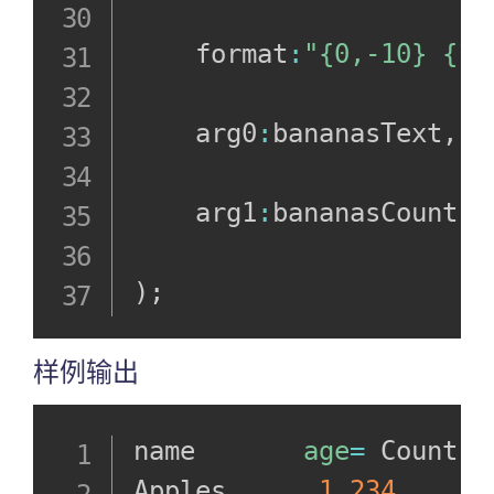
    format
:
"{0,-10} {1,
    arg0
:
bananasText
,
    arg1
:
bananasCount

)
;
样例输出
name       
age
=
 Count

Apples      
1,234