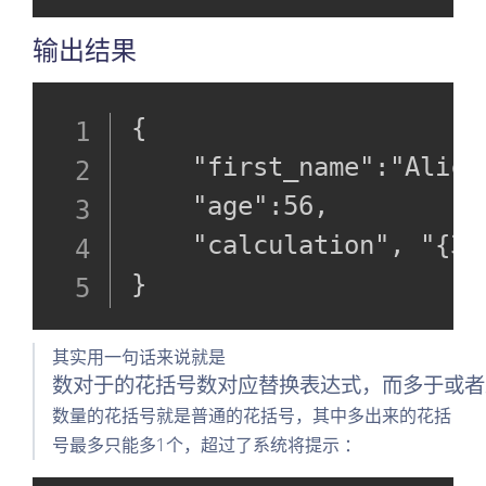
输出结果
{

    "first_name":"Alice"
    "age":56,

    "calculation", "{3}"
}
数对
其实用一句话来说就是
于的
数对于的花括号数对应替换表达式，而多于或者
花括
数量的花括号就是普通的花括号，其中多出来的花括
号数
号最多只能多1个，超过了系统将提示 ：
对应
替换