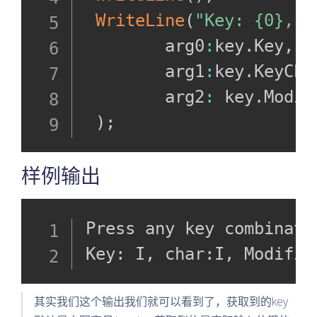
WriteLine
(
"Key: {0}, c
        arg0
:
key
.
Key
,
        arg1
:
key
.
KeyCha
        arg2
:
 key
.
Modif
)
;
样例输出
Press any key combinati
Key: I, char:I, Modifie
其实我们这个输出我们就可以看到了，获取到的key