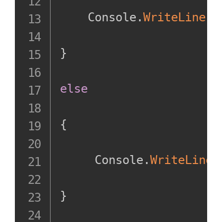
DotNet7编程
    Console
.
WriteLine
(
$
基础
VScode简单
}
配置
nameof(变量
else
名称)
逐字字符串
{
示例
原始内插字
     Console
.
WriteLine
(
符串字面值
定义
}
示例