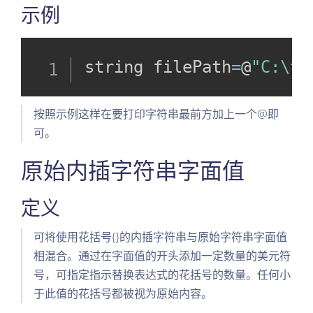
示例
string filePath
=
@
"C:\te
按照示例这样在要打印字符串最前方加上一个@即
可。
原始内插字符串字面值
定义
可将使用花括号{}的内插字符串与原始字符串字面值
相混合。通过在字面值的开头添加一定数量的美元符
号，可指定指示替换表达式的花括号的数量。任何小
于此值的花括号都被视为原始内容。