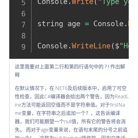
Console
.
Write
(
"Type you
string age 
=
 Console
.
Re
Console
.
WriteLine
(
$
"Hel
这里我要对上面第二行和第四行语句中的
?
!
作出解
释:
在默认情况下，在.NET6及后续版本中，启用了可空
性检查，因此C#编译器会给出两个警告，因为ReadL
ine方法可能返回空值而不是字符串值。对于firstNa
me变量，在字符串之后追加一个？，这告诉编译
器，我们可能期望一个null值，所有它的警告将会消
失。 而对于age变量来说，在语句末尾的分号之前追