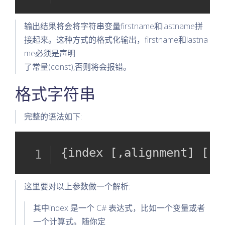
键字)
输出结果将会将字符串变量firstname和lastname拼
测试样例
接起来。这种方式的格式化输出，firstname和lastna
声明赋值后
me必须是声明
了常量(const),否则将会报错。
将变量重置
为默认值
格式字符串
测试样例
完整的语法如下:
样例输出
{
index 
[
,
alignment
]
[
:
f
这里要对以上参数做一个解析:
其中index 是一个 C# 表达式，比如一个变量或者
一个计算式。随你定