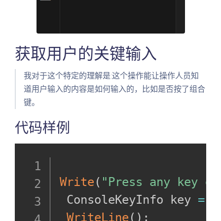
获取用户的关键输入
我对于这个特定的理解是:这个操作能让操作人员知
道用户输入的内容是如何输入的，比如是否按了组合
键。
代码样例
Write
(
"Press any key c
 ConsoleKeyInfo key 
=
R
WriteLine
(
)
;