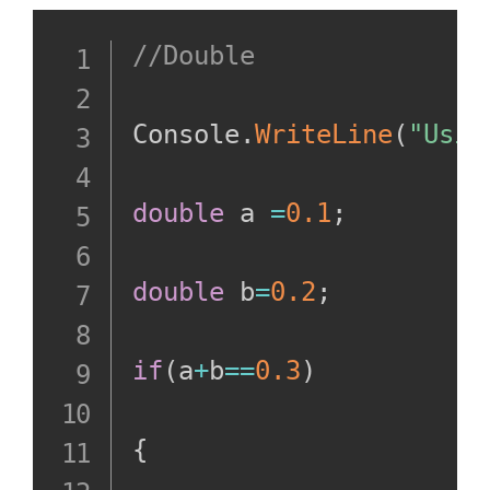
//Double
Console
.
WriteLine
(
"Usin
double
 a 
=
0.1
;
double
 b
=
0.2
;
if
(
a
+
b
==
0.3
)
{