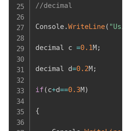
//decimal
输出结果
精确计算和
Console
.
WriteLine
(
"Usin
比较小数
double
decimal c 
=
0.1
M
;
decimal
decimal和
decimal d
=
0.2
M
;
double的
代码直观样
if
(
c
+
d
==
0.3
M
)
例
代码样例输
{
出
按位置顺序