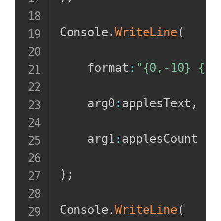
Console
.
WriteLine
(
    format
:
"{0,-10} {1,
    arg0
:
applesText
,
    arg1
:
applesCount

)
;
Console
.
WriteLine
(